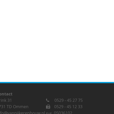
ontact
rink 31
0529 - 45 27 75
731 TD Ommen
0529 - 45 12 33
nfo@vanpijkerenbouw.nl
05036102
KvK