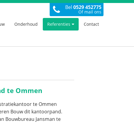
Bel
0529 452775
Of mail ons
uw
Onderhoud
Referenties
Contact
nd te Ommen
stratiekantoor te Ommen
eren Bouw dit kantoorpand.
van Bouwbureau Jansman te