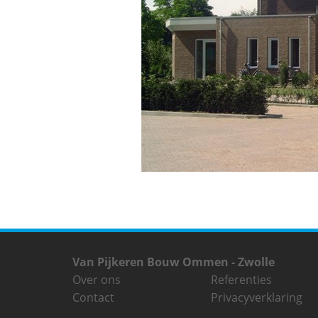
Van Pijkeren Bouw Ommen - Zwolle
Over ons
Referenties
Contact
Privacyverklaring