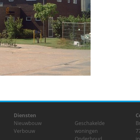
Diensten
C
Nieuwbouw
Geschakelde
B
Verbouw
woningen
7
Onderhoud
i